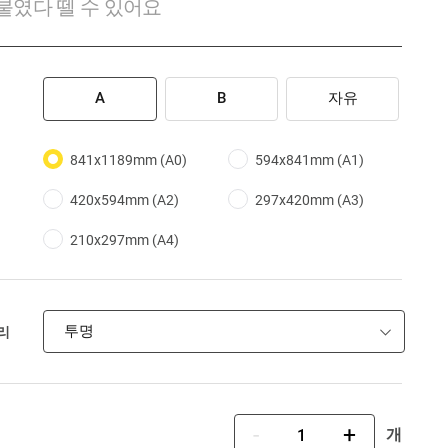
붙였다 뗄 수 있어요
A
B
자유
841x1189mm (A0)
594x841mm (A1)
420x594mm (A2)
297x420mm (A3)
210x297mm (A4)
투명
리
-
+
개