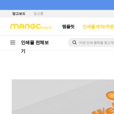
망고보드
망고툰
템플릿
인쇄물 제작/주문
인쇄물 전체
보
기