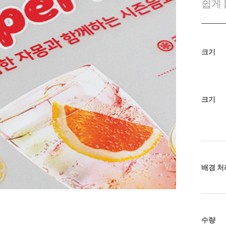
쉽게 
크기
크기
배경 처
수량