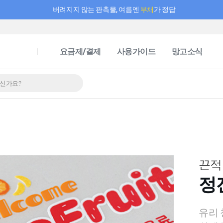
버려지지 않는 판촉물, 여름엔
부채
가 정답
필요한 만큼 충전하고 끊김 없이 작업하세요! 새로워진 AI 부스터 요금제
요금제/결제
사용가이드
망고소식
끈적
정
유리 