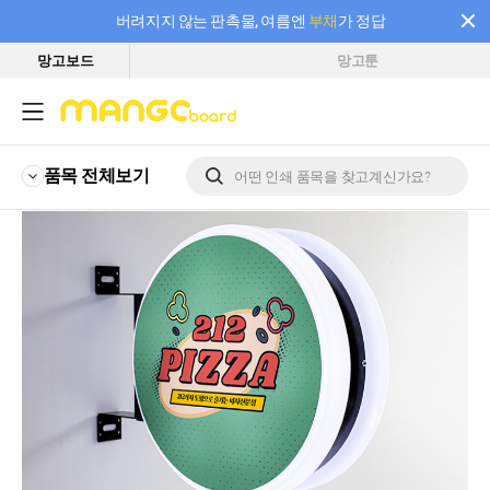
버려지지 않는 판촉물, 여름엔
부채
가 정답
망고보드
망고툰
필요한 만큼 충전하고 끊김 없이 작업하세요! 새로워진 AI 부스터 요금제
품목 전체
보기