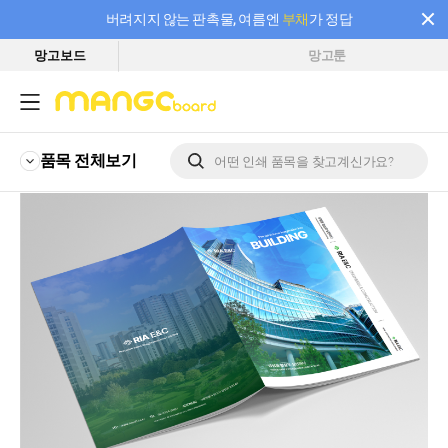
버려지지 않는 판촉물, 여름엔
부채
가 정답
망고보드
망고툰
필요한 만큼 충전하고 끊김 없이 작업하세요! 새로워진 AI 부스터 요금제
품목 전체
보기