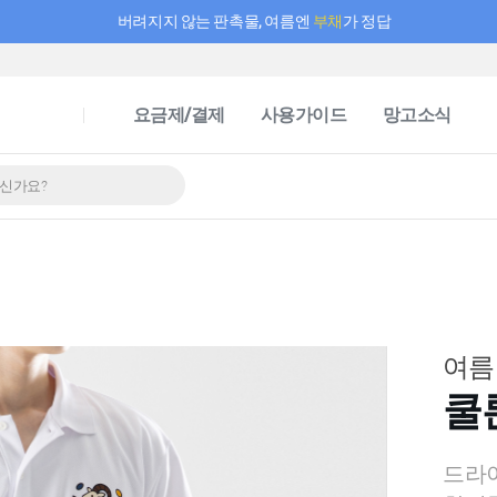
버려지지 않는 판촉물, 여름엔
부채
가 정답
필요한 만큼 충전하고 끊김 없이 작업하세요! 새로워진 AI 부스터 요금제
요금제/결제
사용가이드
망고소식
여름
쿨
드라이