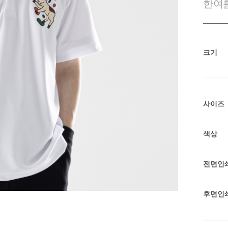
한여름
크기
사이즈
색상
전면인
후면인