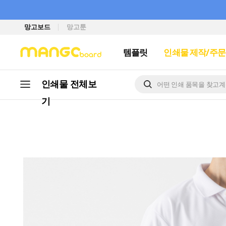
망고보드
망고툰
템플릿
인쇄물 제작/주문
인쇄물 전체
보
기