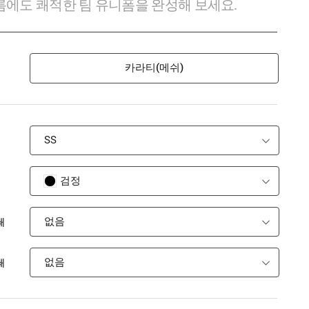
에도 쾌적한 팀 유니폼을 완성해 보세요.
카라티(메쉬)
SS
검정
없음
쇄
없음
쇄