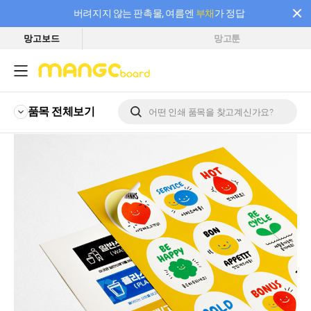
버려지지 않는 판촉물, 여름엔
부채
가 정답
망고보드
망고툰
필요한 만큼 충전하고 끊김 없이 작업하세요! 새로워진 AI 부스터 요금제
품목 전체
보기