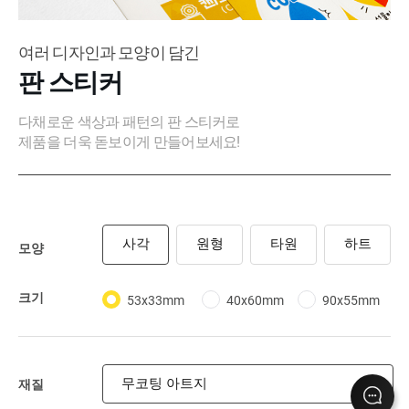
여러 디자인과 모양이 담긴
판 스티커
다채로운 색상과 패턴의 판 스티커로
제품을 더욱 돋보이게 만들어보세요!
사각
원형
타원
하트
모양
크기
53x33mm
40x60mm
90x55mm
무코팅 아트지
재질