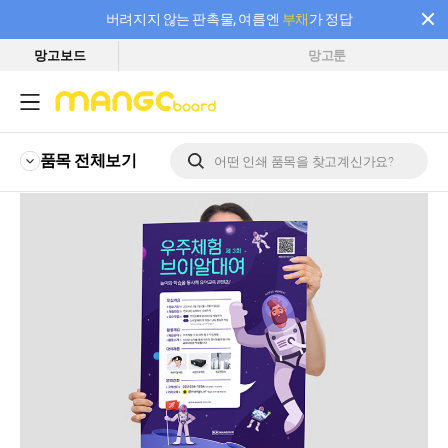
버려지지 않는 판촉물, 여름엔
부채
가 정답
망고보드
망고툰
필요한 만큼 충전하고 끊김 없이 작업하세요! 새로워진 AI 부스터 요금제
품목 전체
보기