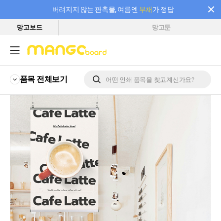
버려지지 않는 판촉물, 여름엔
부채
가 정답
망고보드
망고툰
필요한 만큼 충전하고 끊김 없이 작업하세요! 새로워진 AI 부스터 요금제
품목 전체
보기