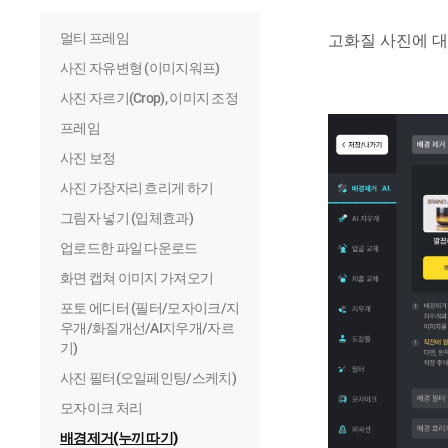
멀티 프레임
고화질 사진에 
사진 자유변형 (이미지워프)
사진 자르기(Crop), 이미지 조정
프레임
사진 보정
사진 가장자리 흐리게 하기
그림자 넣기 (입체효과)
업로드한 파일 다운로드
화면 캡쳐 이미지 가져오기
포토 에디터 (필터/모자이크/지
우개/화질개선/AI지우개/자르
기)
사진 필터(오일페인팅/스케치)
모자이크 처리
배경제거(누끼 따기)