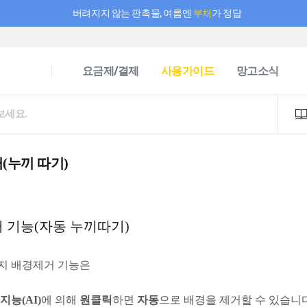
버려지지 않는 판촉물, 여름엔
부채
가 정답
필요한 만큼 충전하고 끊김 없이 작업하세요! 새로워진 AI 부스터 요금제
요금제/결제
사용가이드
망고소식
(누끼 따기)
 기능(자동 누끼따기)
지 배경제거 기능은
지능(AI)
에 의해
원클릭
하면
자동
으로 배경을 제거할 수 있습니다