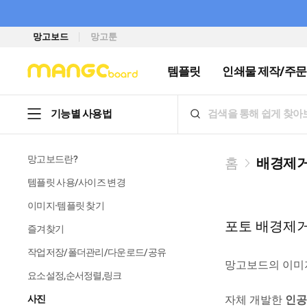
망고보드
망고툰
템플릿
인쇄물 제작/주문
기능별 사용법
망고보드란?
홈
배경제거
템플릿 사용/사이즈 변경
이미지·템플릿 찾기
포토 배경제거
즐겨찾기
작업저장/폴더관리/다운로드/공유
망고보드의 이미
요소설정,순서정렬,링크
사진
자체 개발한
인공