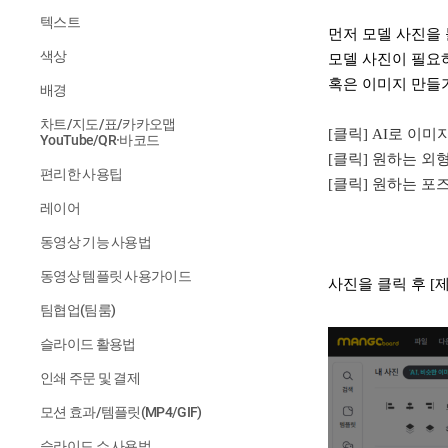
텍스트
먼저 모델 사진을
색상
모델 사진이 필요
혹은 이미지 만들
배경
차트/지도/표/카카오맵
[클릭] AI로 이
YouTube/QR·바코드
[클릭] 원하는 외
편리한 사용팁
[클릭] 원하는 포
레이어
동영상 기능 사용법
동영상 템플릿 사용가이드
사진을 클릭 후 
팀협업(팀룸)
슬라이드 활용법
인쇄 주문 및 결제
모션 효과/템플릿(MP4/GIF)
슬라이드 쇼 사용법