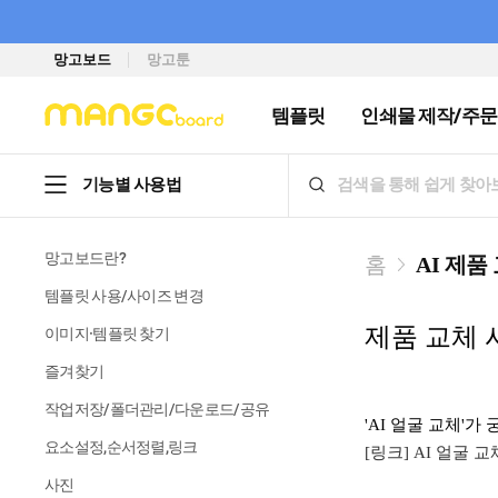
망고보드
망고툰
템플릿
인쇄물 제작/주문
기능별 사용법
망고보드란?
홈
AI 제품
템플릿 사용/사이즈 변경
제품 교체 
이미지·템플릿 찾기
즐겨찾기
작업저장/폴더관리/다운로드/공유
'AI 얼굴 교체'
요소설정,순서정렬,링크
[링크] AI 얼굴
사진